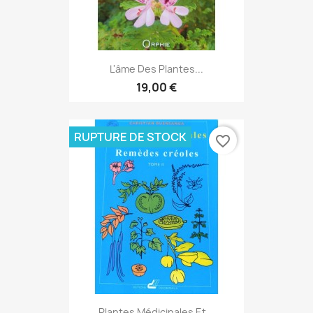
L'âme Des Plantes...
19,00 €
RUPTURE DE STOCK
favorite_border
Plantes Médicinales Et...