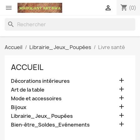
shopping_cart


(0)
search
Accueil
Librairie_ Jeux_ Poupées
Livre santé
ACCUEIL

Décorations intérieures

Art de la table

Mode et accessoires

Bijoux

Librairie_ Jeux_ Poupées

Bien-être_Soldes_Evénements