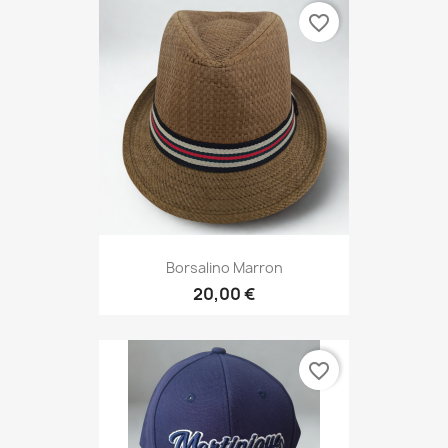
favorite_border
Borsalino Marron
20,00 €
favorite_border