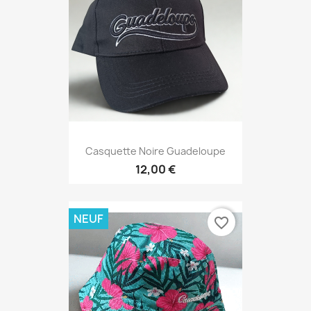
Casquette Noire Guadeloupe
12,00 €
NEUF
favorite_border