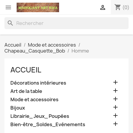
shopping_cart


(0)
search
Accueil
Mode et accessoires
Chapeau_Casquette_Bob
Homme
ACCUEIL

Décorations intérieures

Art de la table

Mode et accessoires

Bijoux

Librairie_ Jeux_ Poupées

Bien-être_Soldes_Evénements