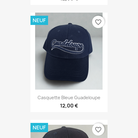
NEUF
favorite_border
Casquette Bleue Guadeloupe
12,00 €
NEUF
favorite_border