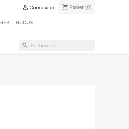
shopping_cart

Panier
(0)
Connexion
IRES
BIJOUX
search