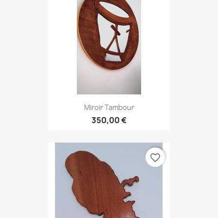
Miroir Tambour
350,00 €
favorite_border