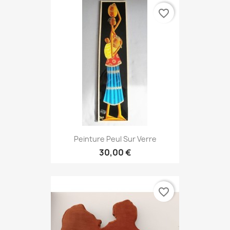
favorite_border
Peinture Peul Sur Verre
30,00 €
favorite_border