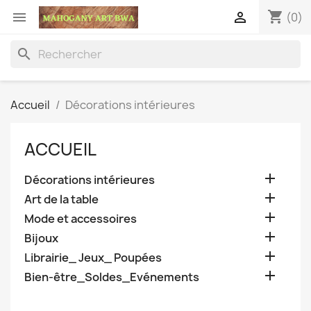
shopping_cart


(0)
search
Accueil
Décorations intérieures
ACCUEIL

Décorations intérieures

Art de la table

Mode et accessoires

Bijoux

Librairie_ Jeux_ Poupées

Bien-être_Soldes_Evénements