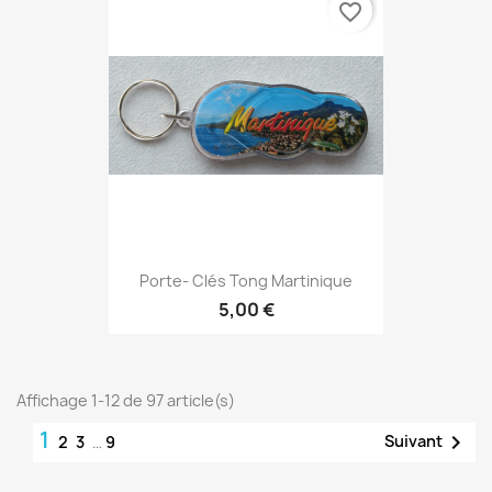
favorite_border
Porte- Clés Tong Martinique
5,00 €
Affichage 1-12 de 97 article(s)
1

Suivant
2
3
…
9