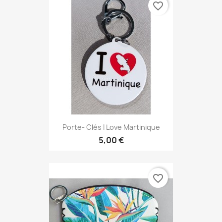
favorite_border
Porte- Clés I Love Martinique
5,00 €
favorite_border