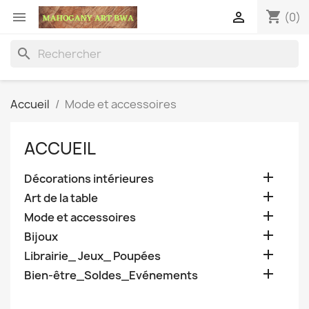
shopping_cart


(0)
search
Accueil
Mode et accessoires
ACCUEIL

Décorations intérieures

Art de la table

Mode et accessoires

Bijoux

Librairie_ Jeux_ Poupées

Bien-être_Soldes_Evénements