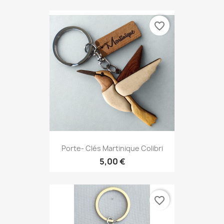
favorite_border
Porte- Clés Martinique Colibri
5,00 €
favorite_border