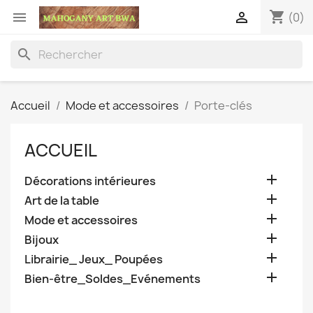
shopping_cart


(0)
search
Accueil
Mode et accessoires
Porte-clés
ACCUEIL

Décorations intérieures

Art de la table

Mode et accessoires

Bijoux

Librairie_ Jeux_ Poupées

Bien-être_Soldes_Evénements