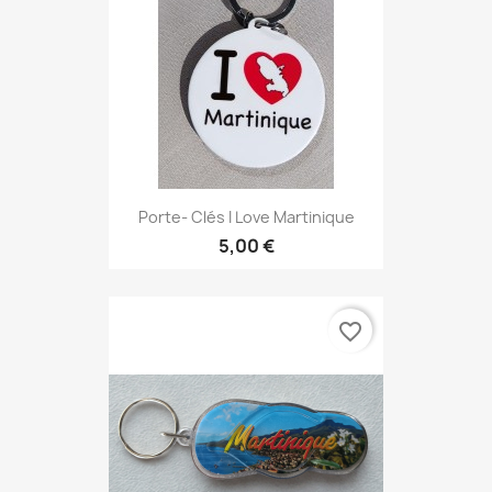
Porte- Clés I Love Martinique
5,00 €
favorite_border