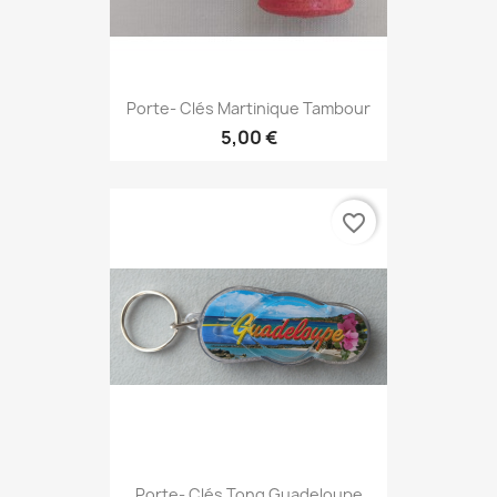
Porte- Clés Martinique Tambour
5,00 €
favorite_border
Porte- Clés Tong Guadeloupe