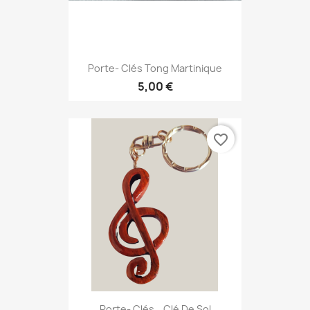
Porte- Clés Tong Martinique
5,00 €
favorite_border
Porte- Clés_ Clé De Sol