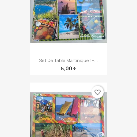
Set De Table Martinique 1+...
5,00 €
favorite_border