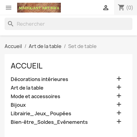
shopping_cart


(0)
search
Accueil
Art de la table
Set de table
ACCUEIL

Décorations intérieures

Art de la table

Mode et accessoires

Bijoux

Librairie_ Jeux_ Poupées

Bien-être_Soldes_Evénements