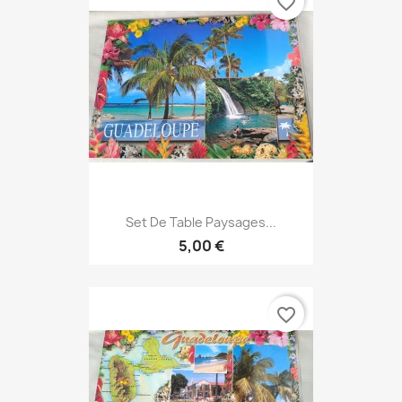
favorite_border
Set De Table Paysages...
5,00 €
favorite_border