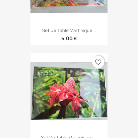
Set De Table Martinique...
5,00 €
favorite_border
Set De Table Martinique :...