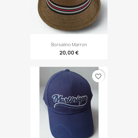
Borsalino Marron
20,00 €
favorite_border