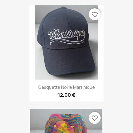
favorite_border
Casquette Noire Martinique
12,00 €
favorite_border