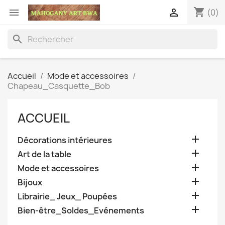
shopping_cart


(0)
search
Accueil
Mode et accessoires
Chapeau_Casquette_Bob
ACCUEIL

Décorations intérieures

Art de la table

Mode et accessoires

Bijoux

Librairie_ Jeux_ Poupées

Bien-être_Soldes_Evénements