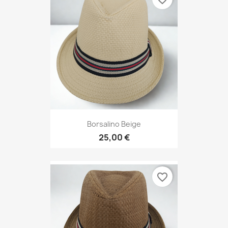
Borsalino Beige
25,00 €
favorite_border