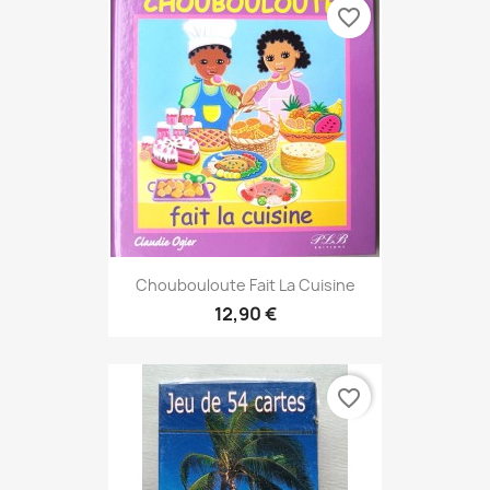
favorite_border
Choubouloute Fait La Cuisine
12,90 €
favorite_border