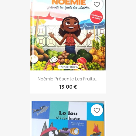
favorite_border
Noémie Présente Les Fruits...
13,00 €
favorite_border