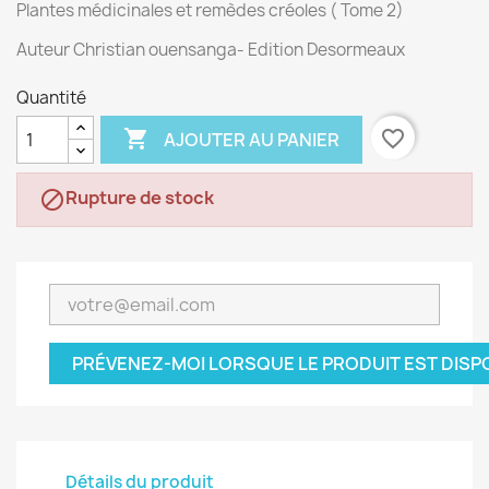
Plantes médicinales et remèdes créoles ( Tome 2)
Auteur Christian ouensanga- Edition Desormeaux
Quantité

favorite_border
AJOUTER AU PANIER
Rupture de stock

PRÉVENEZ-MOI LORSQUE LE PRODUIT EST DISP
Détails du produit