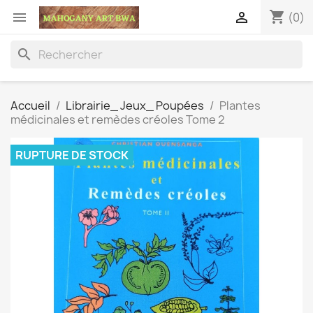
shopping_cart


(0)
search
Accueil
Librairie_ Jeux_ Poupées
Plantes
médicinales et remèdes créoles Tome 2
RUPTURE DE STOCK