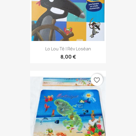
Lo Lou Té I Rèv Loséan
8,00 €
favorite_border