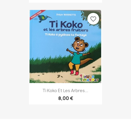
favorite_border
Ti Koko Et Les Arbres...
8,00 €