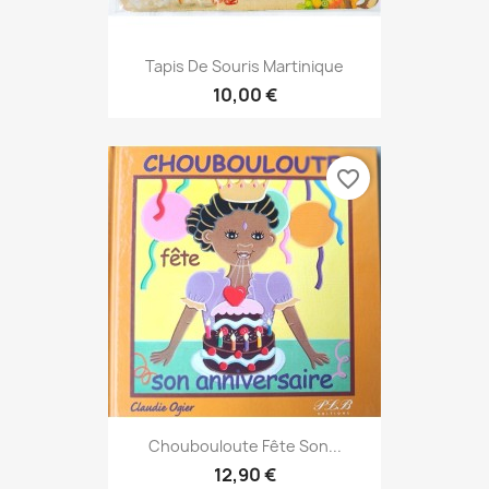
Tapis De Souris Martinique
10,00 €
favorite_border
Choubouloute Fête Son...
12,90 €