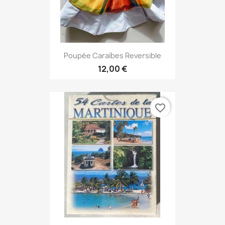
Poupée Caraïbes Reversible
12,00 €
favorite_border