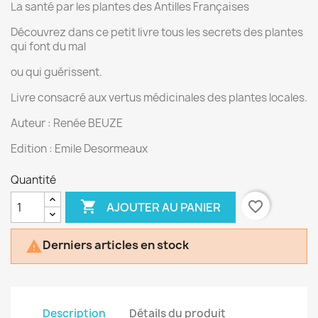
La santé par les plantes des Antilles Françaises
Découvrez dans ce petit livre tous les secrets des plantes
qui font du mal
ou qui guérissent.
Livre consacré aux vertus médicinales des plantes locales.
Auteur : Renée BEUZE
Edition : Emile Desormeaux
Quantité

favorite_border
AJOUTER AU PANIER
Derniers articles en stock

Description
Détails du produit