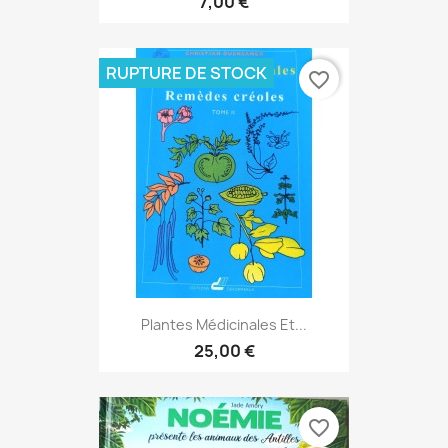
7,00 €
RUPTURE DE STOCK
favorite_border
Plantes Médicinales Et...
25,00 €
favorite_border