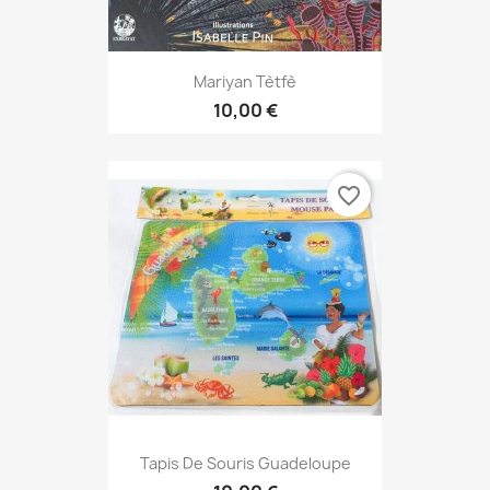
Mariyan Tètfè
10,00 €
favorite_border
Tapis De Souris Guadeloupe