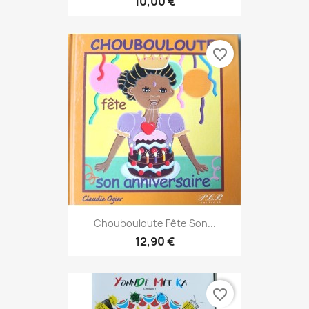
10,00 €
favorite_border
Choubouloute Fête Son...
12,90 €
favorite_border