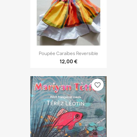
Poupée Caraïbes Reversible
12,00 €
favorite_border