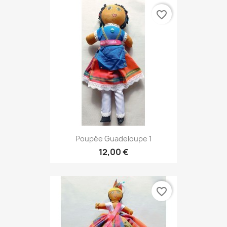
favorite_border
Poupée Guadeloupe 1
12,00 €
favorite_border