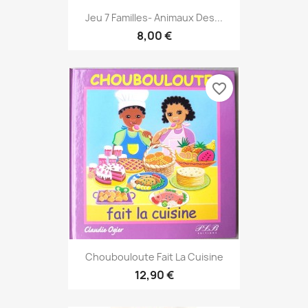
Jeu 7 Familles- Animaux Des...
8,00 €
favorite_border
Choubouloute Fait La Cuisine
12,90 €