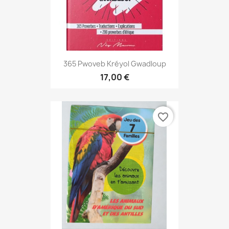
365 Pwoveb Kréyol Gwadloup
17,00 €
favorite_border