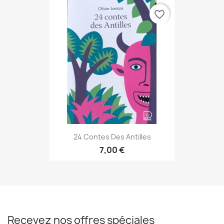
favorite_border
24 Contes Des Antilles
7,00 €
Recevez nos offres spéciales