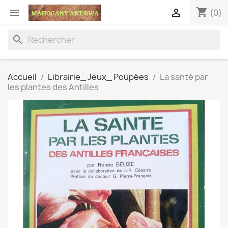
shopping_cart


(0)
search
Accueil
Librairie_ Jeux_ Poupées
La santé par
les plantes des Antilles