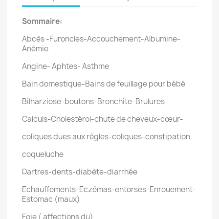
Sommaire:
Abcès -Furoncles-Accouchement-Albumine-
Anémie
Angine- Aphtes- Asthme
Bain domestique-Bains de feuillage pour bébé
Bilharziose-boutons-Bronchite-Brulures
Calculs-Cholestérol-chute de cheveux-cœur-
coliques dues aux règles-coliques-constipation
coqueluche
Dartres-dents-diabète-diarrhée
Echauffements-Eczémas-entorses-Enrouement-
Estomac (maux)
Foie ( affections du)